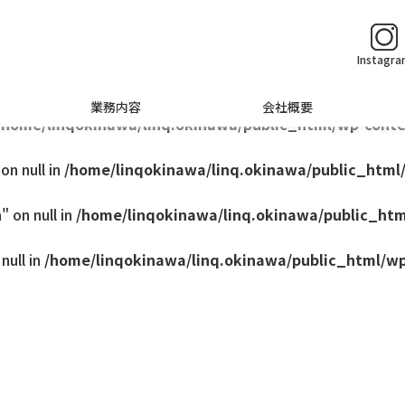
q.okinawa/public_html/wp-content/themes/base/singl
Instagr
me/linqokinawa/linq.okinawa/public_html/wp-content/
業務内容
会社概要
/home/linqokinawa/linq.okinawa/public_html/wp-conte
n null in
/home/linqokinawa/linq.okinawa/public_html
 on null in
/home/linqokinawa/linq.okinawa/public_htm
null in
/home/linqokinawa/linq.okinawa/public_html/wp