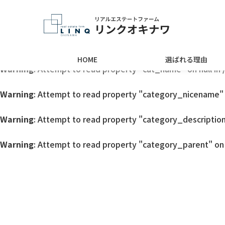
Warning
: Undefined array key 0 in
/home/linqokinawa/lin
Warning
: Attempt to read property "cat_ID" on null in
/ho
HOME
選ばれる理由
Warning
: Attempt to read property "cat_name" on null in
Warning
: Attempt to read property "category_nicename" o
Warning
: Attempt to read property "category_description"
Warning
: Attempt to read property "category_parent" on 