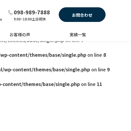
e.php
on line
4
098-989-7888
お問合わせ
9:00~18:00土日祝休
am
themes/base/single.php
on line
6
お客様の声
実績一覧
nt/themes/base/single.php
on line
7
/wp-content/themes/base/single.php
on line
8
l/wp-content/themes/base/single.php
on line
9
-content/themes/base/single.php
on line
11