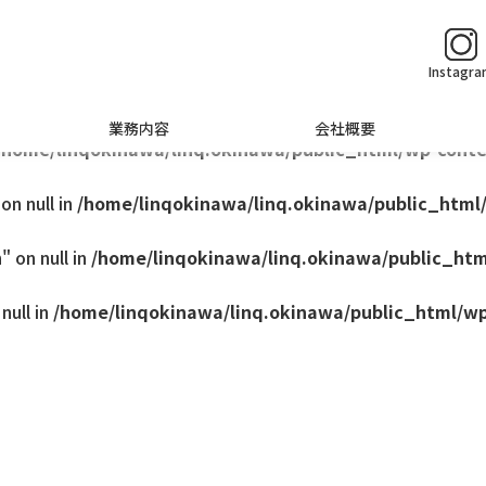
q.okinawa/public_html/wp-content/themes/base/singl
Instagr
me/linqokinawa/linq.okinawa/public_html/wp-content/
業務内容
会社概要
/home/linqokinawa/linq.okinawa/public_html/wp-conte
n null in
/home/linqokinawa/linq.okinawa/public_html
 on null in
/home/linqokinawa/linq.okinawa/public_htm
null in
/home/linqokinawa/linq.okinawa/public_html/wp