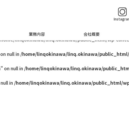
q.okinawa/public_html/wp-content/themes/base/singl
Instagr
me/linqokinawa/linq.okinawa/public_html/wp-content/
業務内容
会社概要
/home/linqokinawa/linq.okinawa/public_html/wp-conte
n null in
/home/linqokinawa/linq.okinawa/public_html
 on null in
/home/linqokinawa/linq.okinawa/public_htm
null in
/home/linqokinawa/linq.okinawa/public_html/wp