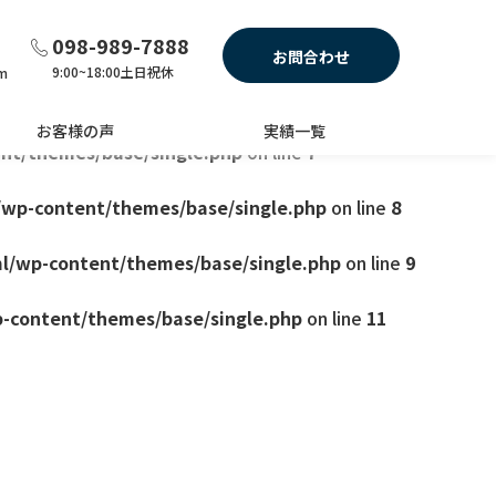
e.php
on line
4
098-989-7888
お問合わせ
9:00~18:00土日祝休
am
themes/base/single.php
on line
6
お客様の声
実績一覧
nt/themes/base/single.php
on line
7
/wp-content/themes/base/single.php
on line
8
l/wp-content/themes/base/single.php
on line
9
-content/themes/base/single.php
on line
11