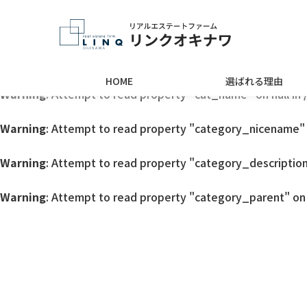
Warning
: Undefined array key 0 in
/home/linqokinawa/lin
Warning
: Attempt to read property "cat_ID" on null in
/ho
HOME
選ばれる理由
Warning
: Attempt to read property "cat_name" on null in
Warning
: Attempt to read property "category_nicename" o
Warning
: Attempt to read property "category_description"
Warning
: Attempt to read property "category_parent" on 